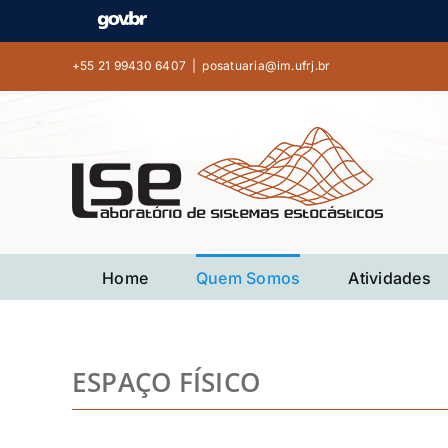
Ir
para
o
+55 21 99430 6407
|
posatuaria@im.ufrj.br
conteúdo
Home
Quem Somos
Atividades
ESPAÇO FÍSICO